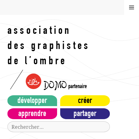
Aller
MEN
au
U
contenu
principal
association
des graphistes
de l’ombre
DOMO
partenaire
développer
créer
apprendre
partager
Rechercher :