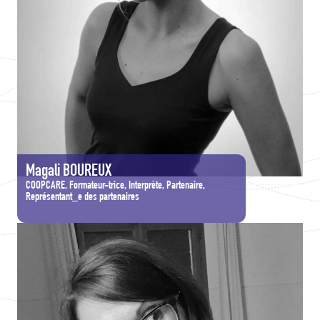
Magali BOUREUX
COOPCARE, Formateur-trice, Interprète, Partenaire,
Représentant_e des partenaires