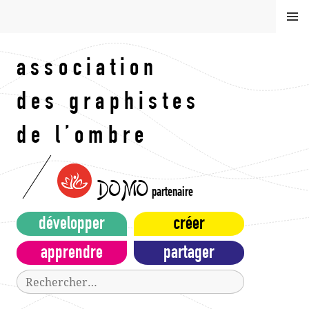
Aller
MEN
au
U
contenu
principal
association
des graphistes
de l’ombre
DOMO
partenaire
développer
créer
apprendre
partager
Rechercher :