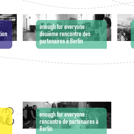
enough for everyone :
ion
deuième rencontre des
partenaires à Berlin
enough for everyone :
rencontre de partenaires à
Berlin