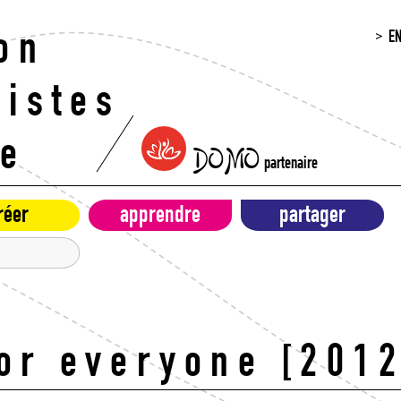
E
on
histes
re
DOMO
partenaire
réer
apprendre
partager
or everyone [201