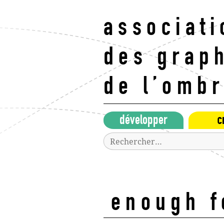
Aller
au
associati
contenu
principal
des grap
de l’omb
développer
c
Rechercher :
enough f