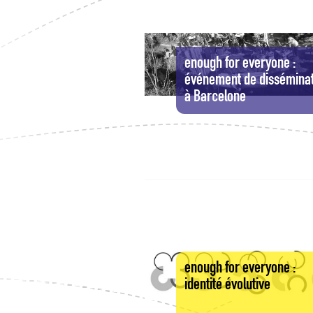
enough for everyone :
événement de disséminat
à Barcelone
enough for everyone :
identité évolutive