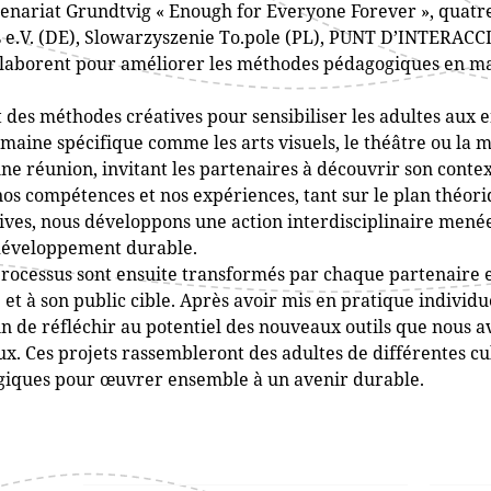
enariat Grundtvig « Enough for Everyone Forever », quatr
e.V. (DE), Slowarzyszenie To.pole (PL), PUNT D’INTERAC
llaborent pour améliorer les méthodes pédagogiques en ma
t des méthodes créatives pour sensibiliser les adultes aux e
aine spécifique comme les arts visuels, le théâtre ou la 
e réunion, invitant les partenaires à découvrir son contex
os compétences et nos expériences, tant sur le plan théor
ves, nous développons une action interdisciplinaire menée
u développement durable.
processus sont ensuite transformés par chaque partenaire
 et à son public cible. Après avoir mis en pratique individ
in de réfléchir au potentiel des nouveaux outils que nous a
ux. Ces projets rassembleront des adultes de différentes cul
iques pour œuvrer ensemble à un avenir durable.