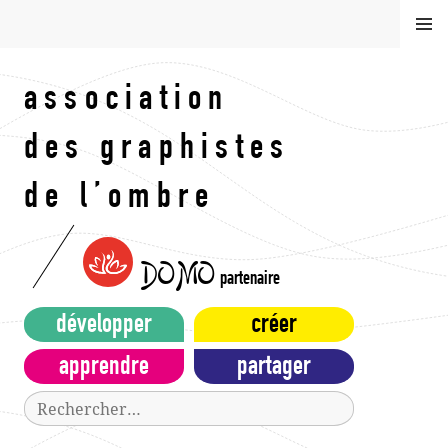
Aller
MEN
au
U
contenu
principal
association
des graphistes
de l’ombre
DOMO
partenaire
développer
créer
apprendre
partager
Rechercher :