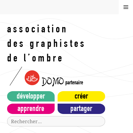
Aller
MEN
au
U
contenu
principal
association
des graphistes
de l’ombre
DOMO
partenaire
développer
créer
apprendre
partager
Rechercher :