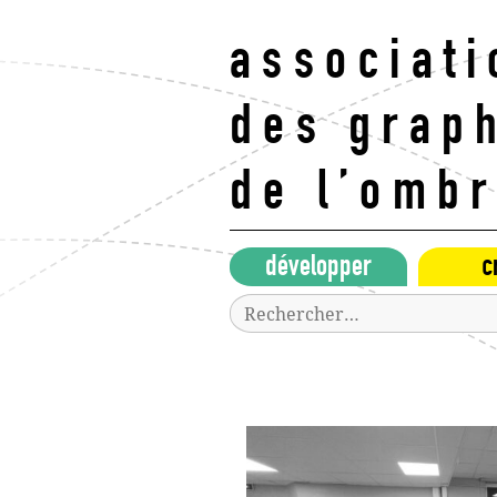
Aller
au
associati
contenu
principal
des grap
de l’omb
développer
c
Rechercher :