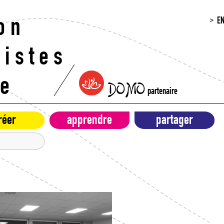
E
on
histes
re
DOMO
partenaire
réer
apprendre
partager