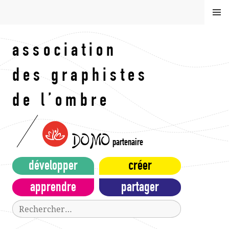
Aller
MEN
au
U
contenu
principal
association
des graphistes
de l’ombre
DOMO
partenaire
développer
créer
apprendre
partager
Rechercher :