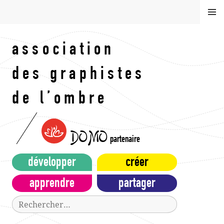
Aller
MEN
au
U
contenu
principal
association
des graphistes
de l’ombre
DOMO
partenaire
développer
créer
apprendre
partager
Rechercher :